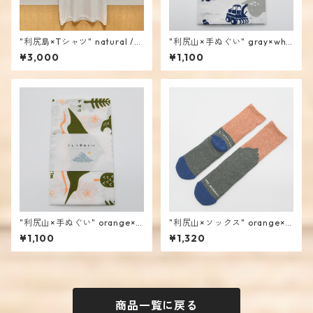
"利尻島×Tシャツ" natural /
"利尻山×手ぬぐい" gray×whit
mencoiworks
e / mencoiworks
¥3,000
¥1,100
"利尻山×手ぬぐい" orange×g
"利尻山×ソックス" orange×g
reen / mencoiworks
reen / mencoiworks
¥1,100
¥1,320
商品一覧に戻る