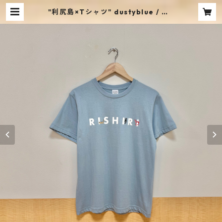
"利尻島×Tシャツ" dustyblue / me
ncoiworks | mencoiworks