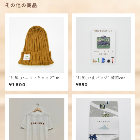
その他の商品
"利尻山×ニットキャップ" mus
"利尻山×山バッジ" 姫沼ver. /
tard / mencoiworks
mencoiworks
¥1,800
¥550