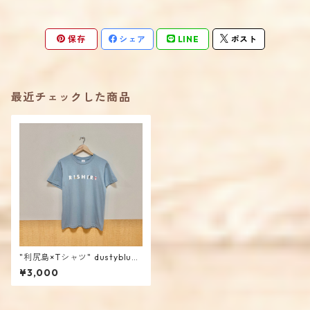
保存
シェア
LINE
ポスト
最近チェックした商品
"利尻島×Tシャツ" dustyblue
/ mencoiworks
¥3,000