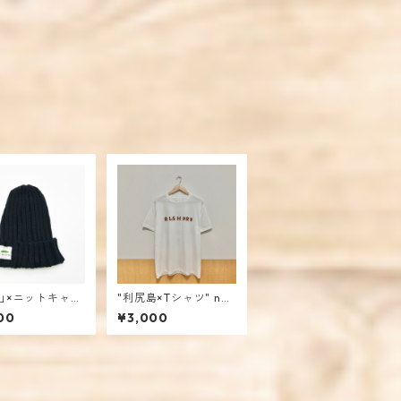
山×ニットキャッ
"利尻島×Tシャツ" nat
vy / mencoiwo
ural / mencoiworks
00
¥3,000