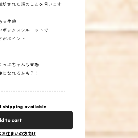
栽培された綿のことを言います
ある生地
いボックスシルエットで
さがポイント
りっぷちゃんも登場
使になれるかも？！
----------------------------
l shipping available
d to cart
にお住まいの方向け