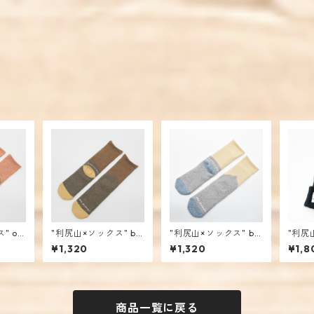
" or
"利尻山×ソックス" br
"利尻山×ソックス" bei
"利尻
 menc
own×khaki / mencoi
ge×gray / mencoiwo
プ" na
¥1,320
¥1,320
¥1,8
works
rks
rks
商品一覧に戻る