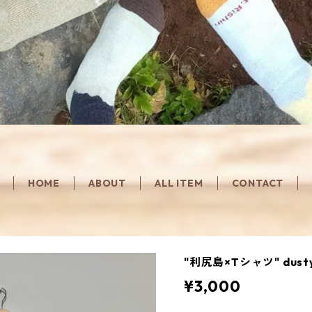
HOME
ABOUT
ALL ITEM
CONTACT
"利尻島×Tシャツ" dustyp
¥3,000