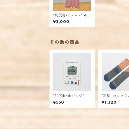
"利尻島×Tシャツ" dus
typink / mencoiwork
¥3,000
s
その他の商品
"利尻山×山バッジ" 姫
"利尻山×ソックス
沼ver. / mencoiworks
ange×green /
¥550
¥1,320
oiworks