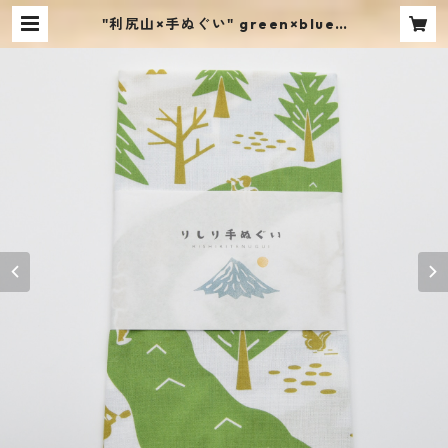
"利尻山×手ぬぐい" green×blue /
mencoiworks | mencoiworks