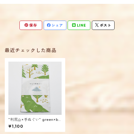
保存
シェア
LINE
ポスト
最近チェックした商品
"利尻山×手ぬぐい" green×blu
e / mencoiworks
¥1,100