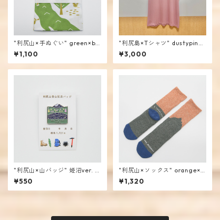
"利尻山×手ぬぐい" green×blu
"利尻島×Tシャツ" dustypink
e / mencoiworks
/ mencoiworks
¥1,100
¥3,000
"利尻山×山バッジ" 姫沼ver. /
"利尻山×ソックス" orange×g
mencoiworks
reen / mencoiworks
¥550
¥1,320